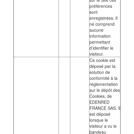
sur le Site ces
préférences
sont
enregistrées. Il
ne comprend
aucune
information
permettant
d’identifier le
visiteur.
Ce cookie est
déposé par la
solution de
conformité à la
réglementation
sur le dépôt des
Cookies, de
EDENRED
FRANCE SAS. Il
est déposé
lorsque le
visiteur a vu le
bandeau