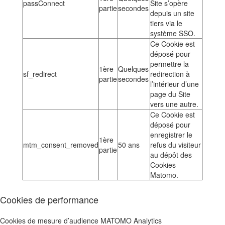
passConnect
Site s’opère
partie
secondes
depuis un site
tiers via le
système SSO.
Ce Cookie est
déposé pour
permettre la
1ère
Quelques
sf_redirect
redirection à
partie
secondes
l’intérieur d’une
page du Site
vers une autre.
Ce Cookie est
déposé pour
enregistrer le
1ère
mtm_consent_removed
50 ans
refus du visiteur
partie
au dépôt des
Cookies
Matomo.
Cookies de performance
Cookies de mesure d’audience MATOMO Analytics