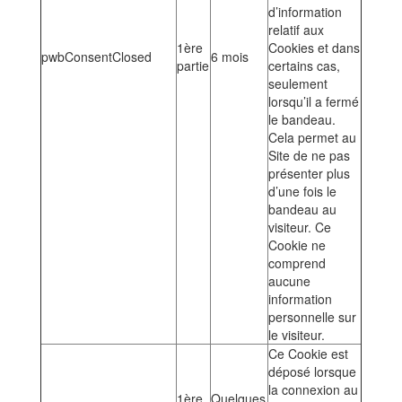
d’information
relatif aux
1ère
Cookies et dans
pwbConsentClosed
6 mois
partie
certains cas,
seulement
lorsqu’il a fermé
le bandeau.
Cela permet au
Site de ne pas
présenter plus
d’une fois le
bandeau au
visiteur. Ce
Cookie ne
comprend
aucune
information
personnelle sur
le visiteur.
Ce Cookie est
déposé lorsque
la connexion au
1ère
Quelques