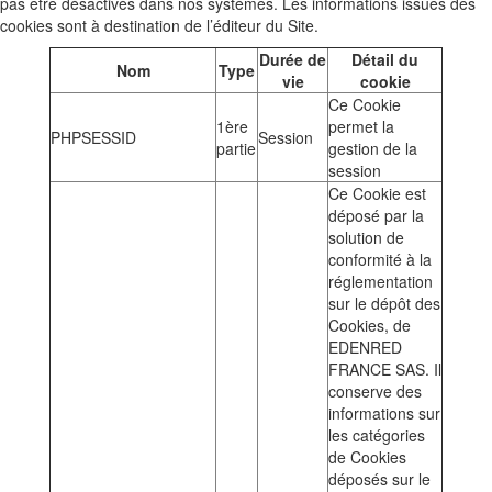
pas être désactivés dans nos systèmes. Les informations issues des
cookies sont à destination de l’éditeur du Site.
Durée de
Détail du
Nom
Type
vie
cookie
Ce Cookie
1ère
permet la
PHPSESSID
Session
partie
gestion de la
session
Ce Cookie est
déposé par la
solution de
conformité à la
réglementation
sur le dépôt des
Cookies, de
EDENRED
FRANCE SAS. Il
conserve des
informations sur
les catégories
de Cookies
déposés sur le