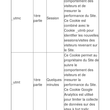
comportement des
visiteurs et de
mesurer la
1ère
performance du Site.
_utmc
Session
partie
Ce Cookie est
combiné avec le
Cookie _utmb pour
identifier les nouvelles
sessions/visites des
visiteurs revenant sur
le Site.
Ce Cookie permet au
propriétaire du Site de
suivre le
comportement des
visiteurs et de
1ère
Quelques
mesurer la
_utmt
partie
minutes
performance du Site.
Ce Cookie Google
Analytics est utilisé
pour limiter la collecte
de données sur des
sites à fort trafic.